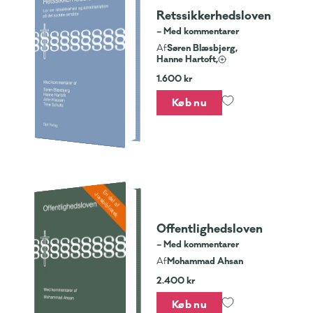
Retssikkerhedsloven
– Med kommentarer
Søren Blæsbjerg,
Af
Hanne Hartoft,
1.600 kr
Køb nu
En del af
Jurabibliotek
Offentlighedsloven
– Med kommentarer
Mohammad Ahsan
Af
2.400 kr
Køb nu