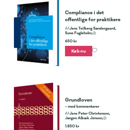
Compliance i det
offentlige for praktikere
Jens Teilberg Søndergaard,
Af
Sune Fugleholm,
650 kr
Køb nu
En del af
Jurabibliotek
Grundloven
– med kommentarer
Jens Peter Christensen,
Af
Jørgen Albæk Jensen,
1.850 kr