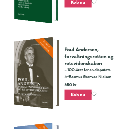
Køb nu
En del af
Jurabibliotek
Poul Andersen,
forvaltningsretten og
retsvidenskaben
– 100-året for en disputats
Rasmus Grønved Nielsen
Af
650 kr
Køb nu