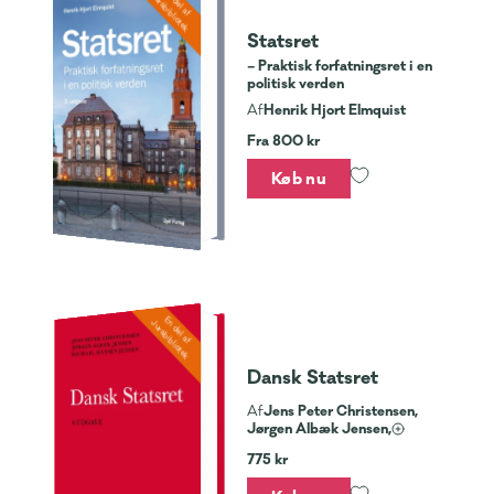
En del af
Jurabibliotek
Statsret
– Praktisk forfatningsret i en
politisk verden
Henrik Hjort Elmquist
Af
Fra 800 kr
Køb nu
En del af
Jurabibliotek
Dansk Statsret
Jens Peter Christensen,
Af
Jørgen Albæk Jensen,
775 kr