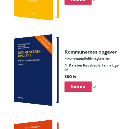
En del af
Jurabibliotek
Kommunernes opgaver
– kommunalfuldmagten mv.
Karsten Revsbech,
Hanna Ege,
Af
880 kr
Køb nu