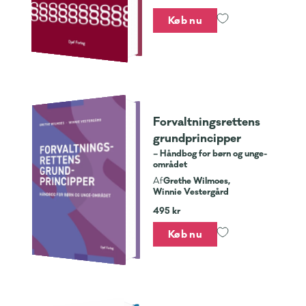
Køb nu
Forvaltningsrettens
grundprincipper
– Håndbog for børn og unge-
området
Grethe Wilmoes,
Af
Winnie Vestergård
495 kr
Køb nu