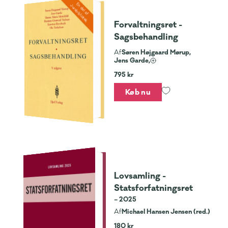
En del af
Jurabibliotek
Forvaltningsret -
Sagsbehandling
Søren Højgaard Mørup,
Af
Jens Garde,
795 kr
Køb nu
Lovsamling -
Statsforfatningsret
– 2025
Michael Hansen Jensen (red.)
Af
180 kr