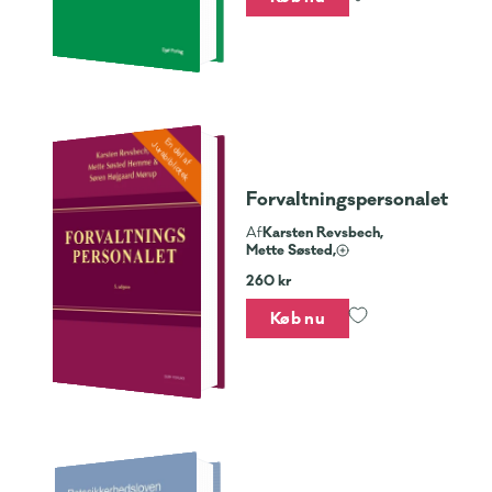
En del af
Jurabibliotek
Forvaltningspersonalet
Karsten Revsbech,
Af
Mette Søsted,
260 kr
Køb nu