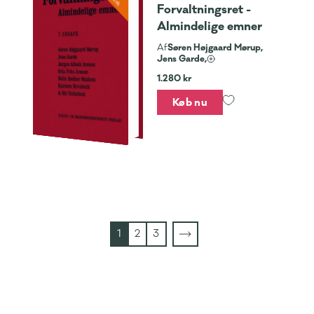
Forvaltningsret -
Almindelige emner
Søren Højgaard Mørup,
Af
Jens Garde,
1.280 kr
Køb nu
1
2
3