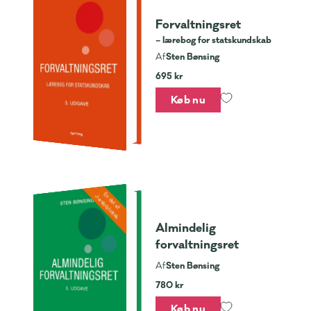
Forvaltningsret
– lærebog for statskundskab
Sten Bønsing
Af
695 kr
Køb nu
En del af
Jurabibliotek
Almindelig
forvaltningsret
Sten Bønsing
Af
780 kr
Køb nu