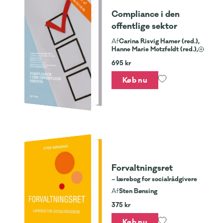
Jurabibliotek
Compliance i den
offentlige sektor
Carina Risvig Hamer (red.),
Af
Hanne Marie Motzfeldt (red.),
695 kr
Køb nu
Forvaltningsret
– lærebog for socialrådgivere
Sten Bønsing
Af
375 kr
Køb nu