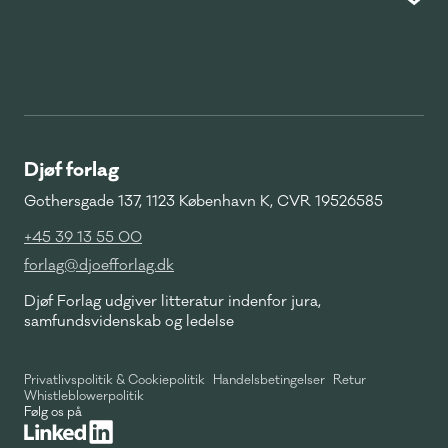
Djøf forlag
Gothersgade 137, 1123 København K, CVR 19526585
+45 39 13 55 00
forlag@djoefforlag.dk
Djøf Forlag udgiver litteratur indenfor jura,
samfundsvidenskab og ledelse
Privatlivspolitik & Cookiepolitik
Handelsbetingelser
Retur
Whistleblowerpolitik
Følg os på