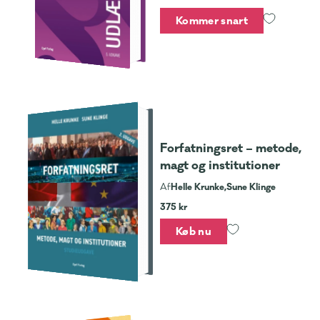
Kommer snart
Forfatningsret – metode,
magt og institutioner
Helle Krunke,
Sune Klinge
Af
375 kr
Køb nu