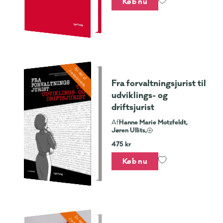
Køb nu
En del af
Jurabibliotek
Fra forvaltningsjurist til
udviklings- og
driftsjurist
Hanne Marie Motzfeldt,
Af
Jøren Ullits,
475 kr
Køb nu
En del af