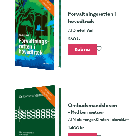
En del af
Jurabibliotek
Forvaltningsretten i
hovedtræk
Dimitri Weil
Af
260 kr
Køb nu
En del af
Jurabibliotek
Ombudsmandsloven
– Med kommentarer
Niels Fenger,
Kirsten Talevski,
Af
1.400 kr