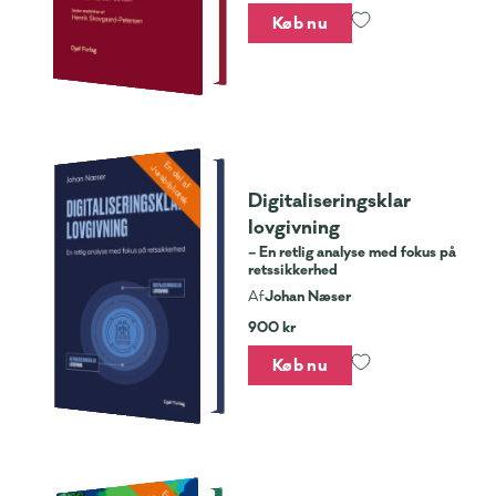
Køb nu
En del af
Jurabibliotek
Digitaliseringsklar
lovgivning
– En retlig analyse med fokus på
retssikkerhed
Johan Næser
Af
900 kr
Køb nu