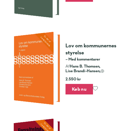
En del af
Jurabibliotek
Lov om kommunernes
styrelse
– Med kommentarer
Hans B. Thomsen,
Af
Lise Brandi-Hansen,
2.550 kr
Køb nu
En del af
Jurabibliotek