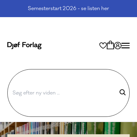
Semesterstart 2026 - se listen her