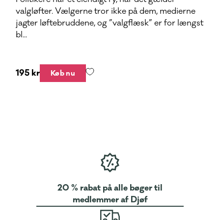
valgløfter. Vælgerne tror ikke på dem, medierne
jagter løftebruddene, og ”valgflæsk” er for længst
bl...
195 kr
Køb nu
20 % rabat på alle bøger til
medlemmer af Djøf