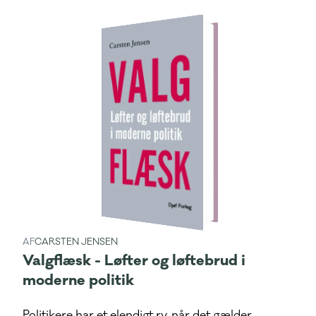
AF
CARSTEN JENSEN
Valgflæsk - Løfter og løftebrud i
moderne politik
Politikere har et elendigt ry, når det gælder