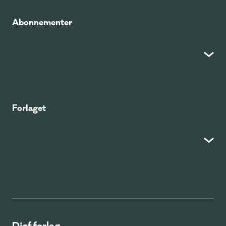
Abonnementer
Forlaget
Djøf forlag