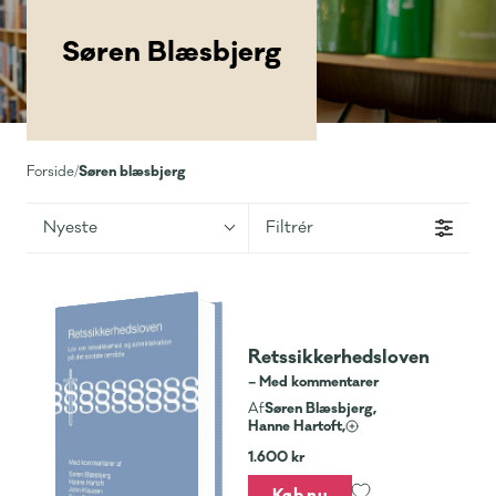
Søren Blæsbjerg
Søren blæsbjerg
Forside
/
Nyeste
Filtrér
Retssikkerhedsloven
– Med kommentarer
Søren Blæsbjerg,
Af
Hanne Hartoft,
1.600 kr
Køb nu