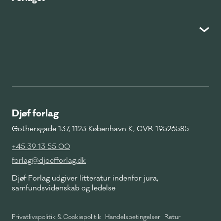
Djøf forlag
Gothersgade 137, 1123 København K, CVR 19526585
+45 39 13 55 00
forlag@djoefforlag.dk
Djøf Forlag udgiver litteratur indenfor jura,
samfundsvidenskab og ledelse
Privatlivspolitik & Cookiepolitik
Handelsbetingelser
Retur