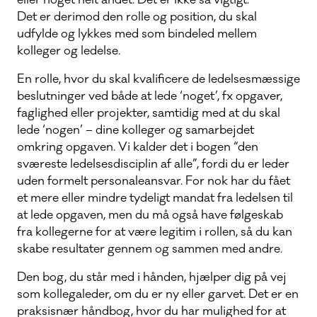
eller noget helt andet. Det er ikke så vigtigt.
Det er derimod den rolle og position, du skal
udfylde og lykkes med som bindeled mellem
kolleger og ledelse.
En rolle, hvor du skal kvalificere de ledelsesmæssige
beslutninger ved både at lede ‘noget’, fx opgaver,
faglighed eller projekter, samtidig med at du skal
lede ‘nogen’ – dine kolleger og samarbejdet
omkring opgaven. Vi kalder det i bogen “den
sværeste ledelsesdisciplin af alle”, fordi du er leder
uden formelt personaleansvar. For nok har du fået
et mere eller mindre tydeligt mandat fra ledelsen til
at lede opgaven, men du må også have følgeskab
fra kollegerne for at være legitim i rollen, så du kan
skabe resultater gennem og sammen med andre.
Den bog, du står med i hånden, hjælper dig på vej
som kollegaleder, om du er ny eller garvet. Det er en
praksisnær håndbog, hvor du har mulighed for at