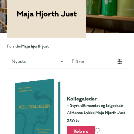
Maja Hjorth Just
Maja hjorth just
Forside
/
Nyeste
Filtrér
Kollegaleder
– Styrk dit mandat og følgeskab
Hanne Lykke,
Maja Hjorth Just
Af
350 kr
Køb nu