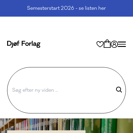
Semesterstart 2026 - se listen her