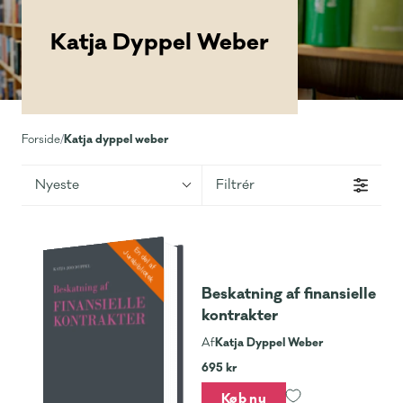
Katja Dyppel Weber
Katja dyppel weber
Forside
/
Nyeste
Filtrér
En del af
Jurabibliotek
Beskatning af finansielle
kontrakter
Katja Dyppel Weber
Af
695 kr
Køb nu