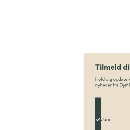
Tilmeld d
Hold dig opdater
nyheder fra Djøf 
Jura