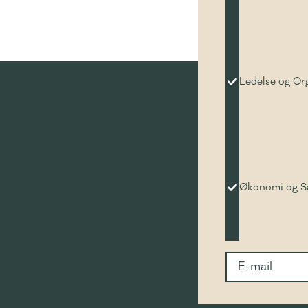
Ledelse og Or
Økonomi og 