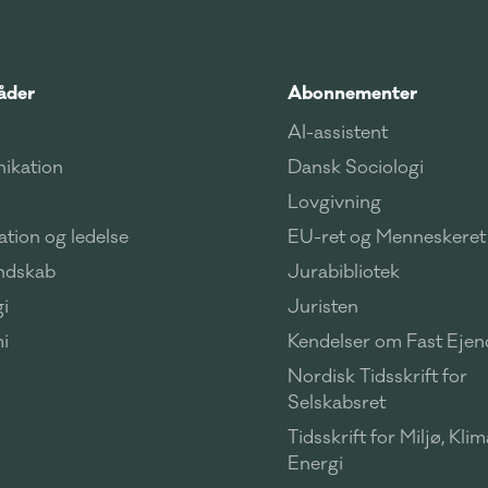
åder
Abonnementer
AI-assistent
ikation
Dansk Sociologi
Lovgivning
tion og ledelse
EU-ret og Menneskeret
ndskab
Jurabibliotek
i
Juristen
i
Kendelser om Fast Eje
Nordisk Tidsskrift for
Selskabsret
Tidsskrift for Miljø, Kli
Energi