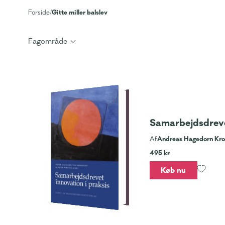
Gitte miller balslev
Forside
/
Fagområde
Samarbejdsdrevet
Andreas Hagedorn Kro
Af
495 kr
Køb nu