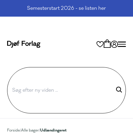
Semesterstart 2026 - se listen her
Udlændingeret
Forside
/
Alle bøger
/