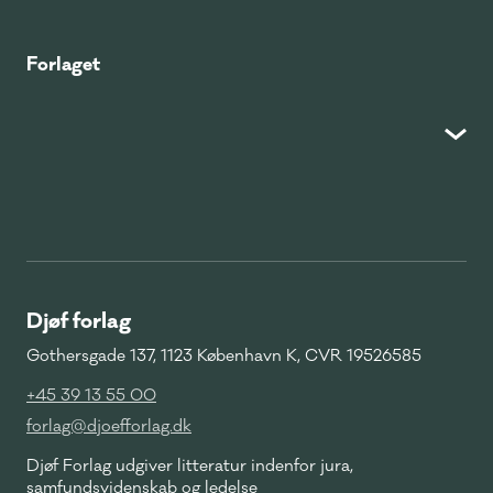
Forlaget
Djøf forlag
Gothersgade 137, 1123 København K, CVR 19526585
+45 39 13 55 00
forlag@djoefforlag.dk
Djøf Forlag udgiver litteratur indenfor jura,
samfundsvidenskab og ledelse