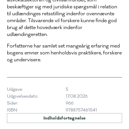
advokatsektoren og civilsamfundet, som
beskæftiger sig med juridiske spørgsmål i relation
til udlændinges retsstilling indenfor ovennævnte
områder. Tilsvarende vil forskere kunne finde god
brug af dette hovedværk indenfor
udlændingeretten.
Forfatterne har samlet set mangeårig erfaring med
bogens emner som henholdsvis praktikere, forskere
og undervisere.
Udgave:
5
Udgivelsesdato:
17.08.2026
Sider:
966
ISBN:
9788757461541
Indholdsfortegnelse