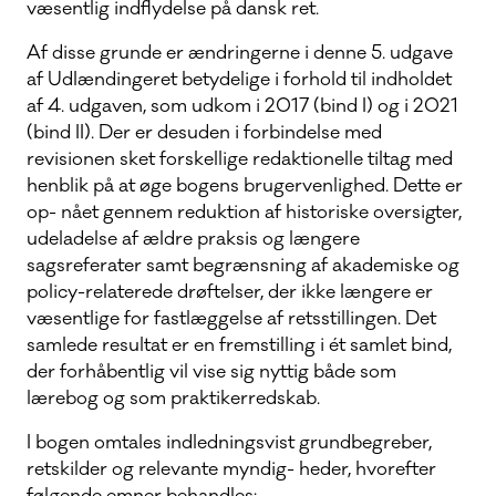
væsentlig indflydelse på dansk ret.
Af disse grunde er ændringerne i denne 5. udgave
af Udlændingeret betydelige i forhold til indholdet
af 4. udgaven, som udkom i 2017 (bind I) og i 2021
(bind II). Der er desuden i forbindelse med
revisionen sket forskellige redaktionelle tiltag med
henblik på at øge bogens brugervenlighed. Dette er
op- nået gennem reduktion af historiske oversigter,
udeladelse af ældre praksis og længere
sagsreferater samt begrænsning af akademiske og
policy-relaterede drøftelser, der ikke længere er
væsentlige for fastlæggelse af retsstillingen. Det
samlede resultat er en fremstilling i ét samlet bind,
der forhåbentlig vil vise sig nyttig både som
lærebog og som praktikerredskab.
I bogen omtales indledningsvist grundbegreber,
retskilder og relevante myndig- heder, hvorefter