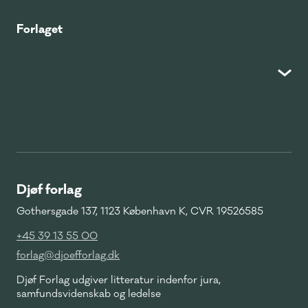
Forlaget
Djøf forlag
Gothersgade 137, 1123 København K, CVR 19526585
+45 39 13 55 00
forlag@djoefforlag.dk
Djøf Forlag udgiver litteratur indenfor jura,
samfundsvidenskab og ledelse