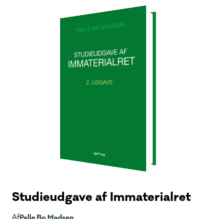
Studieudgave af Immaterialret
Af
Palle Bo Madsen