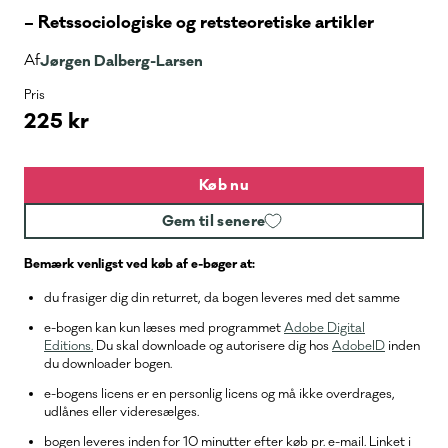
– Retssociologiske og retsteoretiske artikler
Af
Jørgen Dalberg-Larsen
Pris
225 kr
Køb nu
Gem til senere
Bemærk venligst ved køb af e-bøger at:
du frasiger dig din returret, da bogen leveres med det samme
e-bogen kan kun læses med programmet
Adobe Digital
Editions.
Du skal downloade og autorisere dig hos
AdobeID
inden
du downloader bogen.
e-bogens licens er en personlig licens og må ikke overdrages,
udlånes eller videresælges.
bogen leveres inden for 10 minutter efter køb pr. e-mail. Linket i