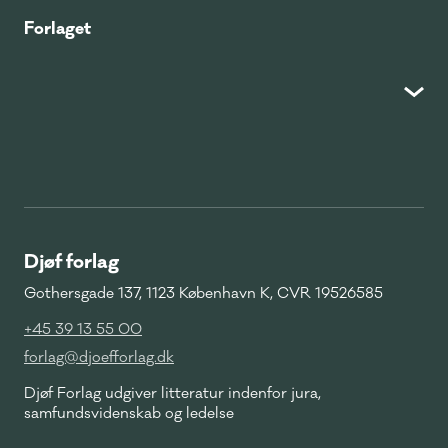
Forlaget
Djøf forlag
Gothersgade 137, 1123 København K, CVR 19526585
+45 39 13 55 00
forlag@djoefforlag.dk
Djøf Forlag udgiver litteratur indenfor jura,
samfundsvidenskab og ledelse