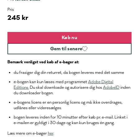
Pris
245 kr
Køb nu
Gem til senere
Bemærk venligst ved køb af e-bøger at:
du frasiger dig din returret, da bogen leveres med det samme
e-bogen kan kun læses med programmet
Adobe Digital
Editions.
Du skal downloade og autorisere dig hos
AdobeID
inden
du downloader bogen.
e-bogens licens er en personlig licens og må ikke overdrages,
udlånes eller videresælges.
bogen leveres inden for 10 minutter efter køb pr. e-mail. Linket i
e-mailen er gyldigt i 30 dage og kan kun bruges én gang.
Læs mere om e-bøger
her
.