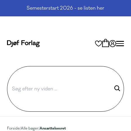
Semesterstart 2026 - se listen her
Ansættelsesret
Forside
/
Alle bøger
/