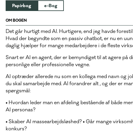
Papirbog
e-Bog
OM BOGEN
Det går hurtigt med AI. Hurtigere, end jeg havde forestil
Hvad der begyndte som en passiv chatbot, er nu en uu
daglig hjælper for mange medarbejdere i de fleste vir
Snart er AI en agent, der er bemyndiget til at agere på d
personlige eller professionelle vegne.
AI optræder allerede nu som en kollega med navn og job
du skal samarbejde med. AI forandrer alt , og der er ma
spørgsmål:
• Hvordan leder man en afdeling bestående af både me
AI personas?
• Skaber AI massearbejdsløshed? • Går mange virksom
konkurs?