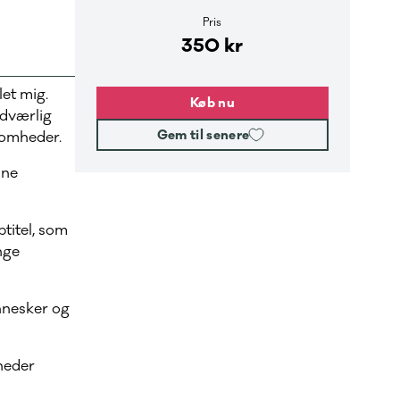
Pris
350 kr
let mig.
Køb nu
ndværlig
Gem til senere
ksomheder.
ine
titel, som
nge
nnesker og
heder