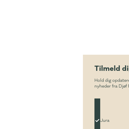
Tilmeld d
Hold dig opdater
nyheder fra Djøf 
Jura