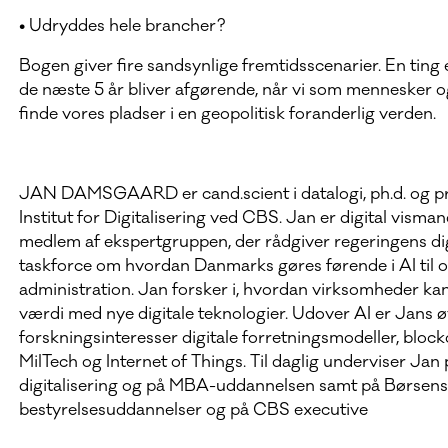
• Udryddes hele brancher?
Bogen giver fire sandsynlige fremtidsscenarier. En ting e
de næste 5 år bliver afgørende, når vi som mennesker o
finde vores pladser i en geopolitisk foranderlig verden.
JAN DAMSGAARD er cand.scient i datalogi, ph.d. og p
Institut for Digitalisering ved CBS. Jan er digital visma
medlem af ekspertgruppen, der rådgiver regeringens dig
taskforce om hvordan Danmarks gøres førende i AI til of
administration. Jan forsker i, hvordan virksomheder ka
værdi med nye digitale teknologier. Udover AI er Jans ø
forskningsinteresser digitale forretningsmodeller, block
MilTech og Internet of Things. Til daglig underviser Jan
digitalisering og på MBA-uddannelsen samt på Børsen
bestyrelsesuddannelser og på CBS executive