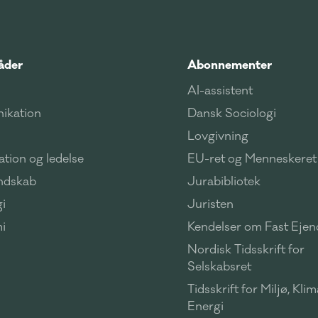
åder
Abonnementer
AI-assistent
ikation
Dansk Sociologi
Lovgivning
tion og ledelse
EU-ret og Menneskeret
ndskab
Jurabibliotek
i
Juristen
i
Kendelser om Fast Eje
Nordisk Tidsskrift for
Selskabsret
Tidsskrift for Miljø, Kli
Energi