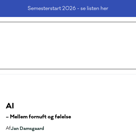
Semesterstart 2026 - se listen her
AI
– Mellem fornuft og følelse
Af
Jan Damsgaard