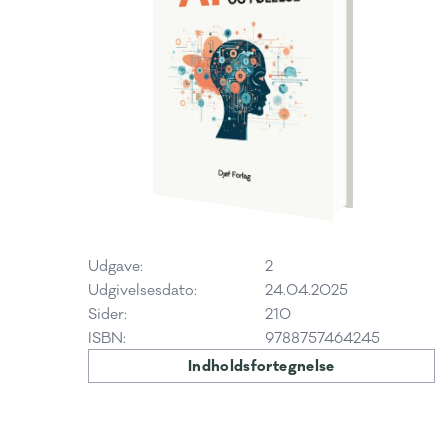
Udgave:
2
Udgivelsesdato:
24.04.2025
Sider:
210
ISBN:
9788757464245
Indholdsfortegnelse