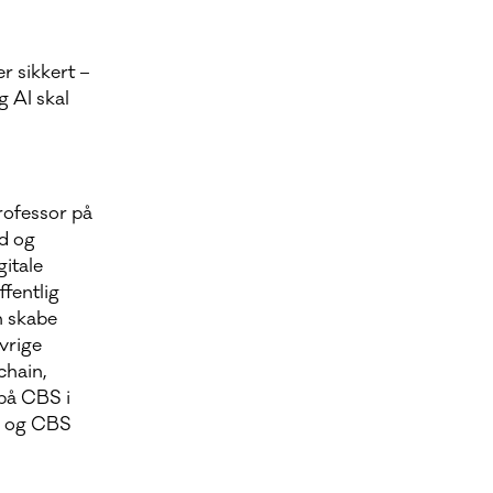
r sikkert –
g AI skal
rofessor på
nd og
itale
fentlig
n skabe
vrige
chain,
 på CBS i
s og CBS