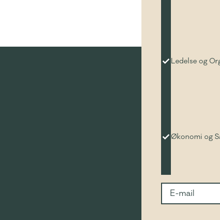
Ledelse og Or
Økonomi og 