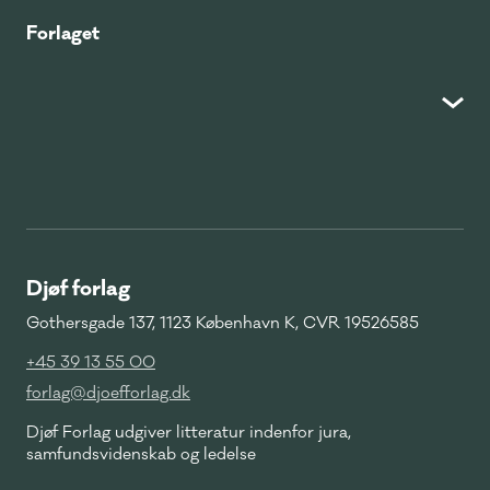
Forlaget
Djøf forlag
Gothersgade 137, 1123 København K, CVR 19526585
+45 39 13 55 00
forlag@djoefforlag.dk
Djøf Forlag udgiver litteratur indenfor jura,
samfundsvidenskab og ledelse