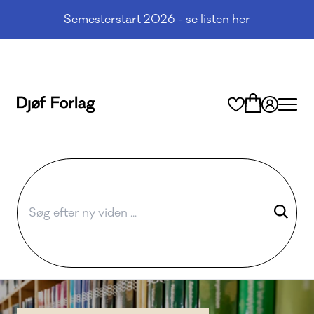
Semesterstart 2026 - se listen her