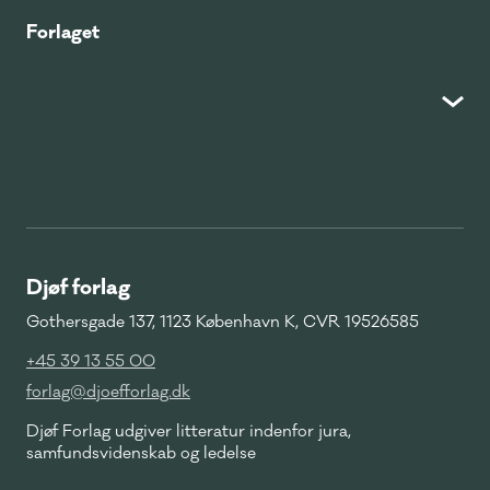
Forlaget
Djøf forlag
Gothersgade 137, 1123 København K, CVR 19526585
+45 39 13 55 00
forlag@djoefforlag.dk
Djøf Forlag udgiver litteratur indenfor jura,
samfundsvidenskab og ledelse