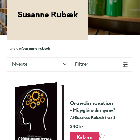
Susanne Rubæk
Susanne rubæk
Forside
/
Nyeste
Filtrér
Crowdinnovation
– Må jeg låne din hjerne?
Susanne Rubæk (red.)
Af
240 kr
Køb nu