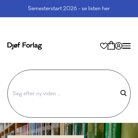
Semesterstart 2026 - se listen her