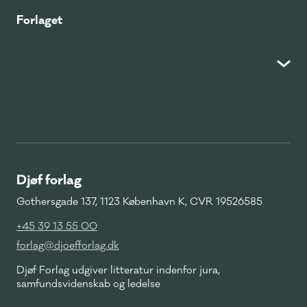
Forlaget
Djøf forlag
Gothersgade 137, 1123 København K, CVR 19526585
+45 39 13 55 00
forlag@djoefforlag.dk
Djøf Forlag udgiver litteratur indenfor jura,
samfundsvidenskab og ledelse