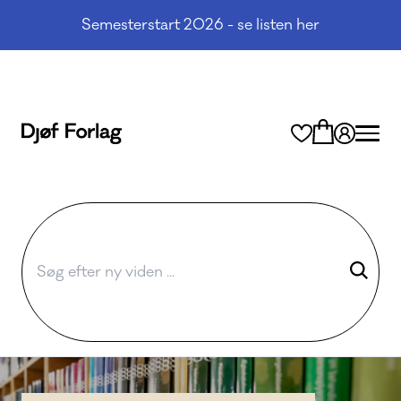
Semesterstart 2026 - se listen her