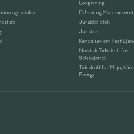
Lovgivning
tion og ledelse
EU-ret og Menneskeret
ndskab
Jurabibliotek
i
Juristen
i
Kendelser om Fast Eje
Nordisk Tidsskrift for
Selskabsret
Tidsskrift for Miljø, Kli
Energi