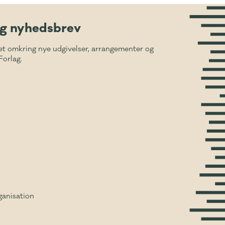
ig nyhedsbrev
et omkring nye udgivelser, arrangementer og
Forlag.
ganisation