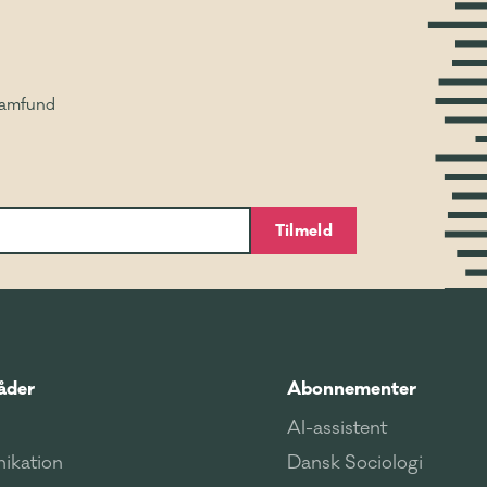
Samfund
Tilmeld
åder
Abonnementer
AI-assistent
ikation
Dansk Sociologi