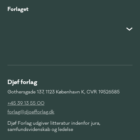
Forlaget
Djøf forlag
Gothersgade 137, 1123 København K, CVR 19526585
+45 39 13 55 00
forlag@djoefforlag.dk
Djøf Forlag udgiver litteratur indenfor jura,
samfundsvidenskab og ledelse