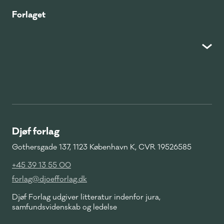
Forlaget
Djøf forlag
Gothersgade 137, 1123 København K, CVR 19526585
+45 39 13 55 00
forlag@djoefforlag.dk
Djøf Forlag udgiver litteratur indenfor jura,
samfundsvidenskab og ledelse