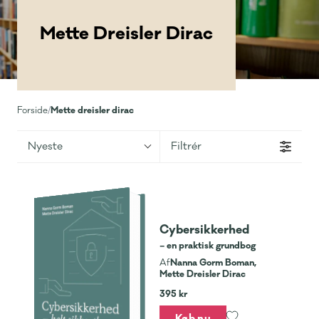
Mette Dreisler Dirac
Mette dreisler dirac
Forside
/
Nyeste
Filtrér
Cybersikkerhed
– en praktisk grundbog
Nanna Gorm Boman,
Af
Mette Dreisler Dirac
395 kr
Køb nu