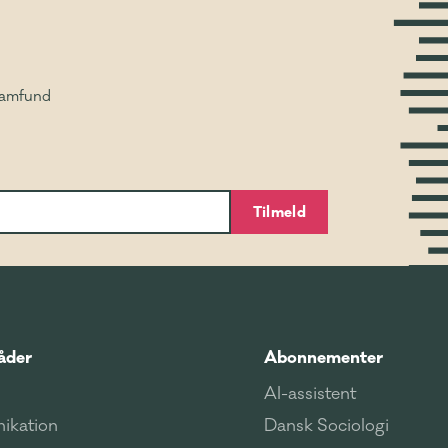
Samfund
Tilmeld
åder
Abonnementer
AI-assistent
ikation
Dansk Sociologi