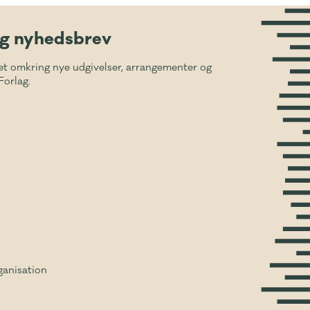
ig nyhedsbrev
et omkring nye udgivelser, arrangementer og
Forlag.
ganisation