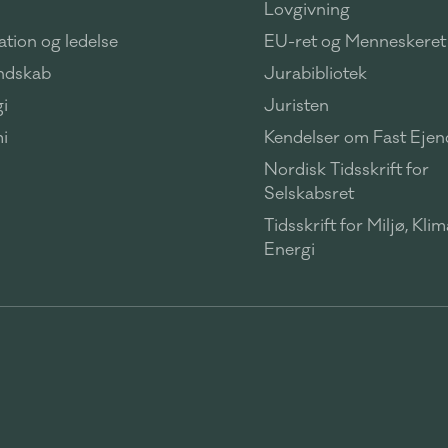
Lovgivning
tion og ledelse
EU-ret og Menneskeret
ndskab
Jurabibliotek
i
Juristen
i
Kendelser om Fast Eje
Nordisk Tidsskrift for
Selskabsret
Tidsskrift for Miljø, Kli
Energi