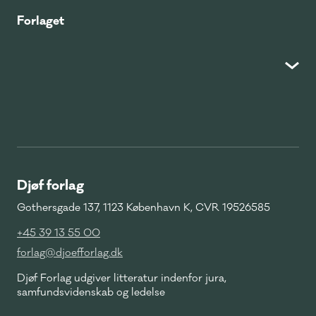
Forlaget
Djøf forlag
Gothersgade 137, 1123 København K, CVR 19526585
+45 39 13 55 00
forlag@djoefforlag.dk
Djøf Forlag udgiver litteratur indenfor jura,
samfundsvidenskab og ledelse