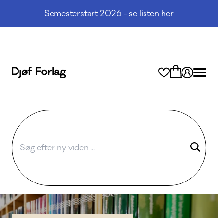
Semesterstart 2026 - se listen her