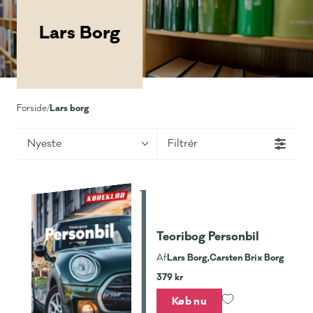
Lars Borg
Lars borg
Forside
/
Nyeste
Filtrér
Teoribog Personbil
Lars Borg,
Carsten Brix Borg
Af
379 kr
Køb nu