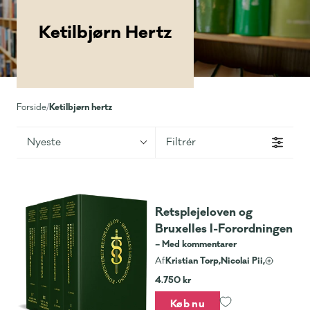
Ketilbjørn Hertz
Ketilbjørn hertz
Forside
/
Nyeste
Filtrér
Retsplejeloven og
Bruxelles I-Forordningen
– Med kommentarer
Kristian Torp,
Nicolai Pii,
Af
4.750 kr
Køb nu