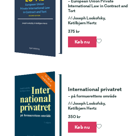
– European Union Private
International Law in Contract and
Tort
Joseph Lookofsky,
Af
Ketilbjørn Hertz
375 kr
Køb nu
En del af
Jurabibliotek
International privatret
– på formuerettens område
Joseph Lookofsky,
Af
Ketilbjørn Hertz
350 kr
Køb nu