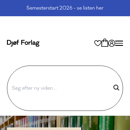
Semesterstart 2026 - se listen her