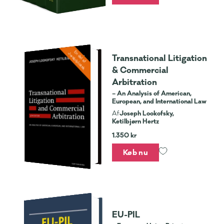
En del af
Jurabibliotek
Transnational Litigation
& Commercial
Arbitration
– An Analysis of American,
European, and International Law
Joseph Lookofsky,
Af
Ketilbjørn Hertz
1.350 kr
Køb nu
EU-PIL