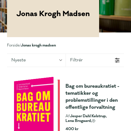
Jonas Krogh Madsen
Jonas krogh madsen
Forside
/
Nyeste
Filtrér
Bag om bureaukratiet -
tematikker og
problemstillinger i den
offentlige forvaltning
Jesper Dahl Kelstrup,
Af
Lena Brogaard,
400 kr