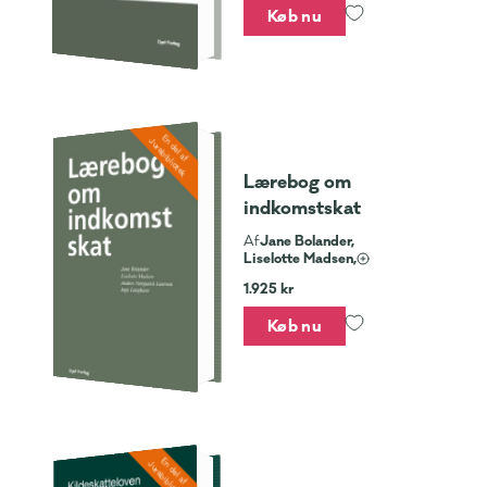
Køb nu
En del af
Jurabibliotek
Lærebog om
indkomstskat
Jane Bolander,
Af
Liselotte Madsen,
1.925 kr
Køb nu
En del af
Jurabibliotek