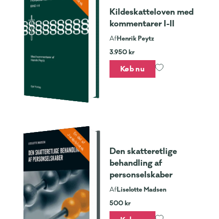
Kildeskatteloven med
kommentarer I-II
Henrik Peytz
Af
3.950 kr
Køb nu
En del af
Jurabibliotek
Den skatteretlige
behandling af
personselskaber
Liselotte Madsen
Af
500 kr