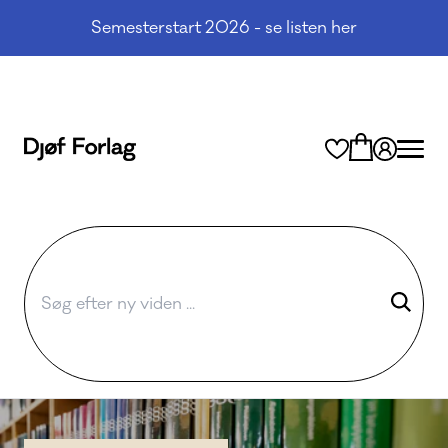
Semesterstart 2026 - se listen her