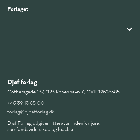
Forlaget
Djøf forlag
Gothersgade 137, 1123 København K, CVR 19526585
+45 39 13 55 00
forlag@djoefforlag.dk
Djøf Forlag udgiver litteratur indenfor jura,
samfundsvidenskab og ledelse