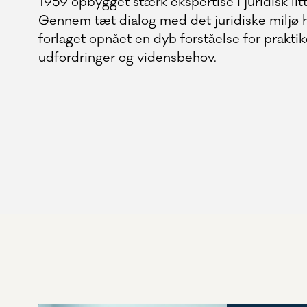
1959 opbygget stærk ekspertise i juridisk litt
Gennem tæt dialog med det juridiske miljø 
forlaget opnået en dyb forståelse for prakti
udfordringer og vidensbehov.