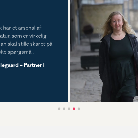
k har et arsenal af
ratur, som er virkelig
man skal stille skarpt på
ske spørgsmål.
llegaard – Partner i