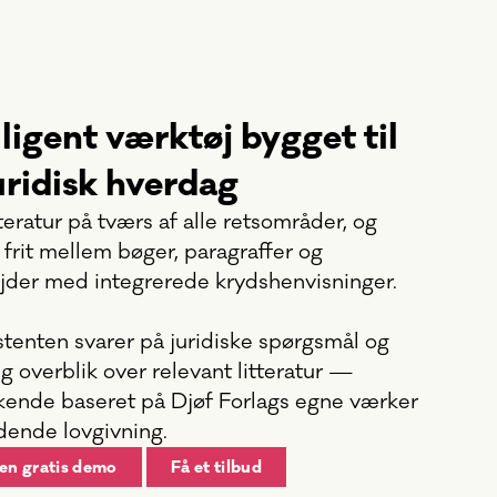
lligent værktøj bygget til
uridisk hverdag
tteratur på tværs af alle retsområder, og
 frit mellem bøger, paragraffer og
jder med integrerede krydshenvisninger.
stenten svarer på juridiske spørgsmål og
ig overblik over relevant litteratur —
kende baseret på Djøf Forlags egne værker
dende lovgivning.
en gratis demo
Få et tilbud