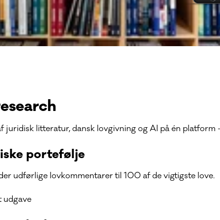
 research
juridisk litteratur, dansk lovgivning og AI på én platform – 
diske portefølje
der udførlige lovkommentarer til 100 af de vigtigste love.
kt udgave