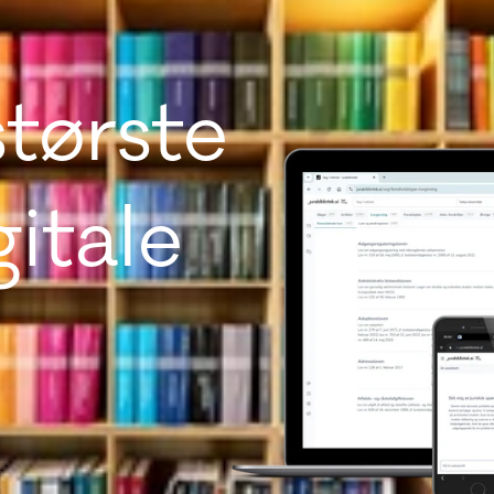
tørste
gitale