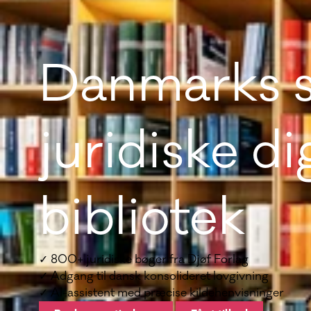
Danmarks s
juridiske di
bibliotek
✓
800
+ juridiske bøger fra Djøf Forlag
✓ Adgang til dansk konsolideret lovgivning
✓ AI-assistent med præcise kildehenvisninger