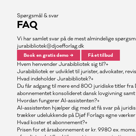
Spørgsmål & svar
FAQ
Vi har samlet svar på de mest almindelige spørgsmål
jurabibliotek@djoefforlag.dk
Book en gratis demo →
Få et tilbud
Hvem henvender Jurabibliotek sig til?
+
Jurabibliotek er udviklet til jurister, advokater, rev
Hvad indeholder Jurabibliotek?
+
Du får adgang til mere end 800 juridiske titler fra
abonnementet konsolideret dansk lovgivning samt en
Hvordan fungerer AI-assistenten?
+
AI-assistenten hjælper dig med at få svar på juridisk
trækker udelukkende på Djøf Forlags egne værker
Hvad koster et abonnement?
+
Prisen for et årsabonnement er kr. 9.980 ex. moms. 