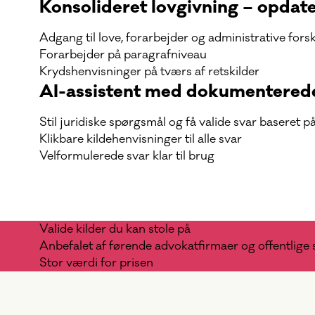
Konsolideret lovgivning – opdate
Adgang til love, forarbejder og administrative for
Forarbejder på paragrafniveau
Krydshenvisninger på tværs af retskilder
AI-assistent med dokumenterede
Stil juridiske spørgsmål og få valide svar baseret p
Klikbare kildehenvisninger til alle svar
Velformulerede svar klar til brug
Valide kilder du kan stole på
Anbefalet af førende advokatfirmaer og offentlige 
Stor værdi for prisen