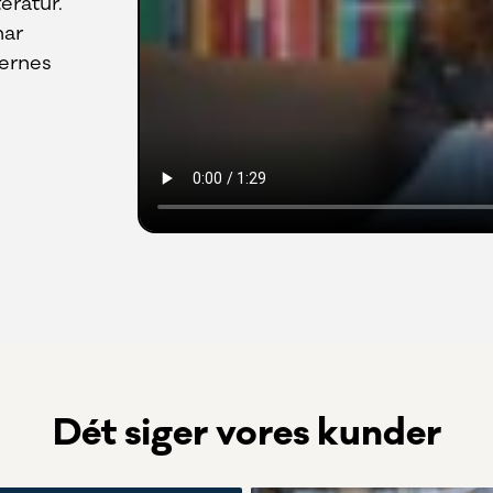
eratur.
har
kernes
Dét siger vores kunder