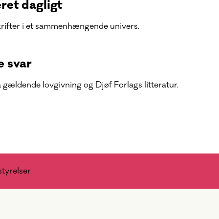
ret dagligt
skrifter i et sammenhængende univers.
 svar
å gældende lovgivning og Djøf Forlags litteratur.
styrelser