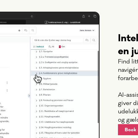
Inte
en j
Find li
navigér
forarbe
AI-assi
giver d
udeluk
og gæl
Book 