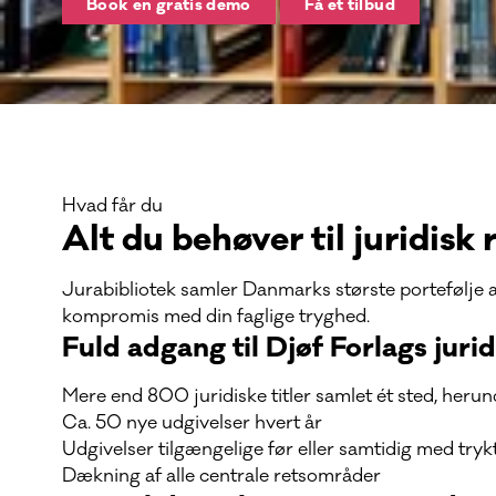
Book en gratis demo
Få et tilbud
Hvad får du
Alt du behøver til juridisk
Jurabibliotek samler Danmarks største portefølje af 
kompromis med din faglige tryghed.
Fuld adgang til Djøf Forlags juri
Mere end 800 juridiske titler samlet ét sted, herun
Ca. 50 nye udgivelser hvert år
Udgivelser tilgængelige før eller samtidig med try
Dækning af alle centrale retsområder