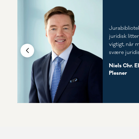
Jurabibliote
n
juridisk litte
vigtigt, når 
svære juridi
Niels Chr. E
Plesner